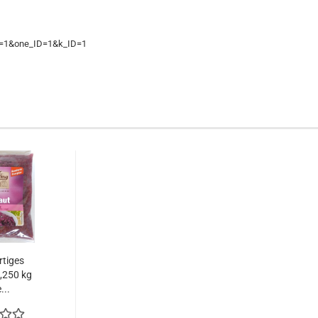
on=1&one_ID=1&k_ID=1
rtiges
,250 kg
...