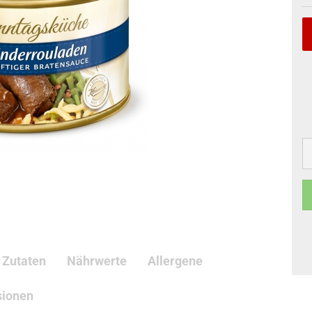
Zutaten
Nährwerte
Allergene
sionen