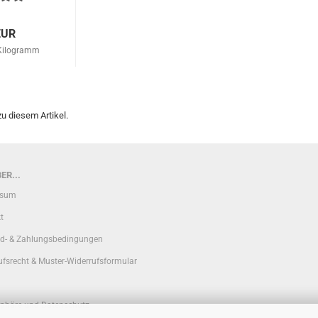
EUR
 Kilogramm
u diesem Artikel.
ER...
ssum
t
d- & Zahlungsbedingungen
ufsrecht & Muster-Widerrufsformular
sphäre und Datenschutz