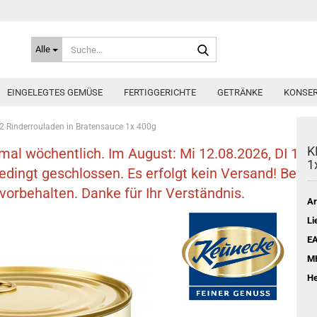
Suche...
Alle
EINGELEGTES GEMÜSE
FERTIGGERICHTE
GETRÄNKE
KONSER
Rinderrouladen in Bratensauce 1x 400g
K
nmal wöchentlich. Im August: Mi 12.08.2026, DI 18.
1
bedingt geschlossen. Es erfolgt kein Versand! Be
orbehalten. Danke für Ihr Verständnis.
Ar
Li
E
M
He