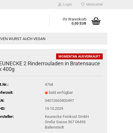
Login
Merkzettel
Ihr Warenkorb
0,00 EUR
VEN WURST AUCH VEGAN
MOMENTAN AUSVERKAUFT
EUNECKE 2 Rinderrouladen in Bratensauce
08.2026 und MO 24.08.2026! Ab 25.08. -
x 400g
stellungen bzw. Vorkasse müssen am
t.Nr.:
4768
eferzeit:
bald verfügbar
AN:
04012665400497
HD:
19.10.2029
rsteller:
Keunecke Feinkost GmbH
Große Gasse 367 06493
Ballenstedt