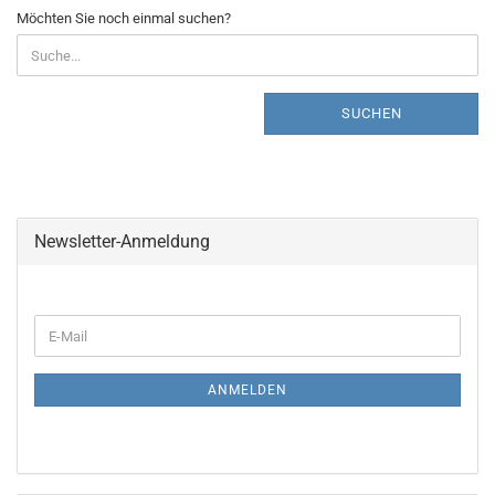
MÖCHTEN
Möchten Sie noch einmal suchen?
SIE
NOCH
EINMAL
SUCHEN?
SUCHEN
Newsletter-Anmeldung
WEITER
E-
ZUR
Mail
NEWSLETTER-
ANMELDUNG
ANMELDEN