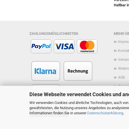
Haltbar 
ZAHLUNGSMÖGLICHKEITEN
MEHR ÜB
Impre
Kontak
Versan
Widerr
AGB
Privat
Diese Webseite verwendet Cookies und an
Rückruf
Wir verwenden Cookies und ähnliche Technologien, auch von D
Cookie
gewährleisten, die Nutzung unseres Angebotes zu analysiere
Informationen finden Sie in unserer
Datenschutzerklärung
.
Vertrag widerrufen