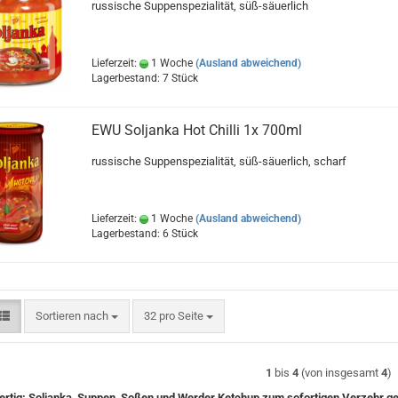
russische Suppenspezialität, süß-säuerlich
Lieferzeit:
1 Woche
(Ausland abweichend)
Lagerbestand: 7 Stück
EWU Soljanka Hot Chilli 1x 700ml
russische Suppenspezialität, süß-säuerlich, scharf
Lieferzeit:
1 Woche
(Ausland abweichend)
Lagerbestand: 6 Stück
Sortieren nach
pro Seite
Sortieren nach
32 pro Seite
1
bis
4
(von insgesamt
4
)
ertig: Soljanka, Suppen, Soßen und Werder Ketchup zum sofortigen Verzehr ge