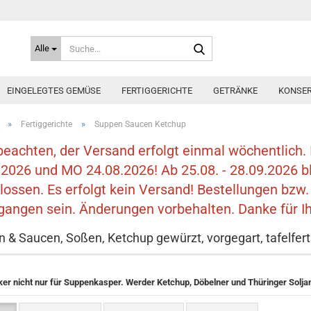
Suche...
Alle
EINGELEGTES GEMÜSE
FERTIGGERICHTE
GETRÄNKE
KONSER
»
»
Fertiggerichte
Suppen Saucen Ketchup
 beachten, der Versand erfolgt einmal wöchentlich. 
.2026 und MO 24.08.2026! Ab 25.08. - 28.09.2026 bl
lossen. Es erfolgt kein Versand! Bestellungen bz
gangen sein. Änderungen vorbehalten. Danke für Ih
 & Saucen, Soßen, Ketchup gewürzt, vorgegart, tafelfert
er nicht nur für Suppenkasper. Werder Ketchup, Döbelner und Thüringer Solja