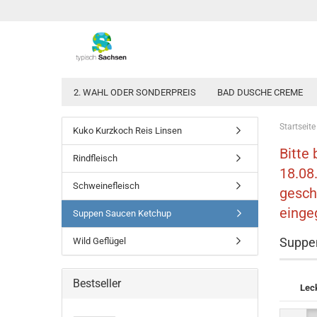
2. WAHL ODER SONDERPREIS
BAD DUSCHE CREME
Startseite
Kuko Kurzkoch Reis Linsen
Bitte
Rindfleisch
18.08
Schweinefleisch
gesch
einge
Suppen Saucen Ketchup
Suppen
Wild Geflügel
Bestseller
Leck