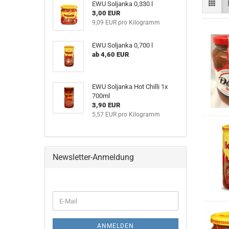
EWU Soljanka 0,330 l
3,00 EUR
9,09 EUR pro Kilogramm
EWU Soljanka 0,700 l
ab 4,60 EUR
EWU Soljanka Hot Chilli 1x
700ml
3,90 EUR
5,57 EUR pro Kilogramm
Newsletter-Anmeldung
WEITER
E-
ZUR
Mail
NEWSLETTER-
ANMELDUNG
ANMELDEN