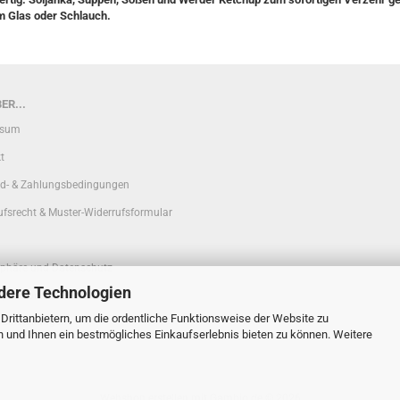
im Glas oder Schlauch.
ER...
ssum
t
d- & Zahlungsbedingungen
ufsrecht & Muster-Widerrufsformular
sphäre und Datenschutz
dere Technologien
, telefonische Beratung
rittanbietern, um die ordentliche Funktionsweise der Website zu
 Einstellungen
n und Ihnen ein bestmögliches Einkaufserlebnis bieten zu können. Weitere
Webshop erstellen
mit Gambio.de © 2026