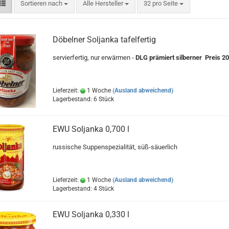
Sortieren nach
pro Seite
Sortieren nach
Alle Hersteller
32 pro Seite
Döbelner Soljanka tafelfertig
servierfertig, nur erwärmen -
DLG prämiert silberner Preis 2
Lieferzeit:
1 Woche
(Ausland abweichend)
Lagerbestand: 6 Stück
EWU Soljanka 0,700 l
russische Suppenspezialität, süß-säuerlich
Lieferzeit:
1 Woche
(Ausland abweichend)
Lagerbestand: 4 Stück
EWU Soljanka 0,330 l