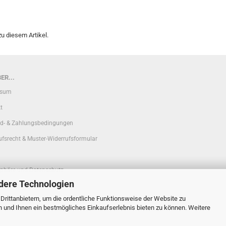
u diesem Artikel.
ER...
ssum
t
d- & Zahlungsbedingungen
ufsrecht & Muster-Widerrufsformular
sphäre und Datenschutz
dere Technologien
, telefonische Beratung
rittanbietern, um die ordentliche Funktionsweise der Website zu
 Einstellungen
n und Ihnen ein bestmögliches Einkaufserlebnis bieten zu können. Weitere