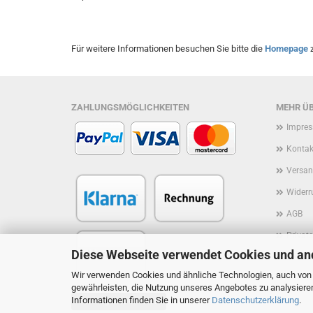
Für weitere Informationen besuchen Sie bitte die
Homepage
z
ZAHLUNGSMÖGLICHKEITEN
MEHR ÜB
Impre
Kontak
Versan
Widerr
AGB
Privat
Diese Webseite verwendet Cookies und an
Rückruf
Wir verwenden Cookies und ähnliche Technologien, auch von D
Cookie
gewährleisten, die Nutzung unseres Angebotes zu analysiere
Informationen finden Sie in unserer
Datenschutzerklärung
.
Vertrag widerrufen