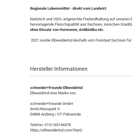
Regionale Lebensmittel - direkt vom Landwirt.
Natürlich und 100% artgerechte Freilandhaltung auf unseren 
hervorragende Fleischqualität aus Sachsen, zwischen Gradit
ohne Einsatz von Hormonen, Antibiotika etc.
2021 wurde Elbweiderind deshalb vom Freistaat Sachsen für 
Hersteller Informationen
schneider+freunde Elbweidrind
Elbweidrind eine Marke von:
schneider+freunde GmbH
AmSchlosspark 9
04886 Arzberg / OT Pülswerda
Telefon: 0151/65144478
https://elbweiderind.com/Start/