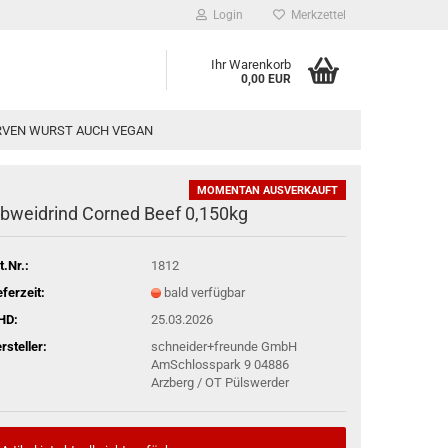
Login
Merkzettel
Ihr Warenkorb
0,00 EUR
VEN WURST AUCH VEGAN
MOMENTAN AUSVERKAUFT
lbweidrind Corned Beef 0,150kg
08.2026 und MO 24.08.2026! Ab 25.08. -
stellungen bzw. Vorkasse müssen am
t.Nr.:
1812
eferzeit:
bald verfügbar
HD:
25.03.2026
rsteller:
schneider+freunde GmbH
AmSchlosspark 9 04886
Arzberg / OT Pülswerder