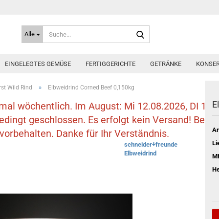
Suche...
Alle
EINGELEGTES GEMÜSE
FERTIGGERICHTE
GETRÄNKE
KONSER
»
st Wild Rind
Elbweidrind Corned Beef 0,150kg
E
nmal wöchentlich. Im August: Mi 12.08.2026, DI 18.
bedingt geschlossen. Es erfolgt kein Versand! Be
Ar
orbehalten. Danke für Ihr Verständnis.
Li
schneider+freunde
Elbweidrind
M
He