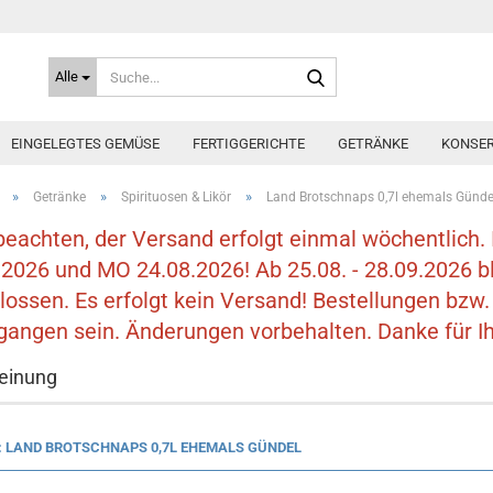
Suche...
Alle
EINGELEGTES GEMÜSE
FERTIGGERICHTE
GETRÄNKE
KONSER
»
»
»
Getränke
Spirituosen & Likör
Land Brotschnaps 0,7l ehemals Günde
 beachten, der Versand erfolgt einmal wöchentlich. 
.2026 und MO 24.08.2026! Ab 25.08. - 28.09.2026 bl
lossen. Es erfolgt kein Versand! Bestellungen bz
gangen sein. Änderungen vorbehalten. Danke für Ih
einung
: LAND BROTSCHNAPS 0,7L EHEMALS GÜNDEL