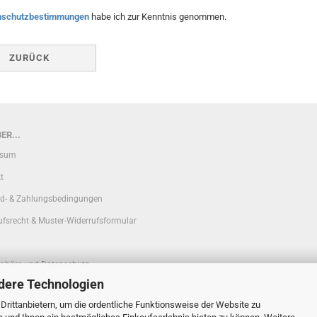
nschutzbestimmungen
habe ich zur Kenntnis genommen.
ZURÜCK
ER...
ssum
t
d- & Zahlungsbedingungen
ufsrecht & Muster-Widerrufsformular
sphäre und Datenschutz
dere Technologien
, telefonische Beratung
rittanbietern, um die ordentliche Funktionsweise der Website zu
 Einstellungen