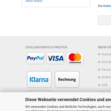
Mehr Artikel
Die
Date
ZAHLUNGSMÖGLICHKEITEN
MEHR ÜB
Impre
Kontak
Versan
Widerr
AGB
Privat
Diese Webseite verwendet Cookies und an
Rückruf
Wir verwenden Cookies und ähnliche Technologien, auch von D
Cookie