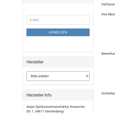
Verfasser
Ihre Mei
WEITER
E-
ZUR
Mail
NEWSLETTER-
ANMELDUNG
ANMELDEN
Bewertu
Hersteller
Sicherhe
Hersteller Info
Anjas Spirituosenmanufaktur, Knausche
Str. 1, 04617 Gerstenberg/