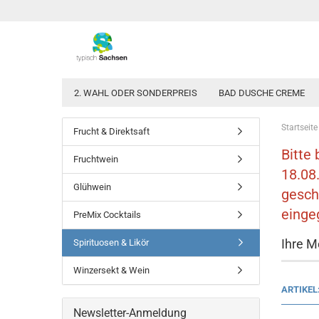
2. WAHL ODER SONDERPREIS
BAD DUSCHE CREME
Startseite
Frucht & Direktsaft
Bitte
Fruchtwein
18.08
Glühwein
gesch
einge
PreMix Cocktails
Ihre M
Spirituosen & Likör
Winzersekt & Wein
ARTIKEL
Newsletter-Anmeldung