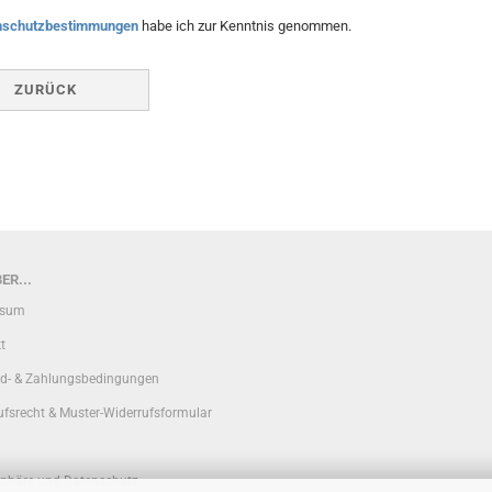
nschutzbestimmungen
habe ich zur Kenntnis genommen.
ZURÜCK
ER...
ssum
t
d- & Zahlungsbedingungen
ufsrecht & Muster-Widerrufsformular
sphäre und Datenschutz