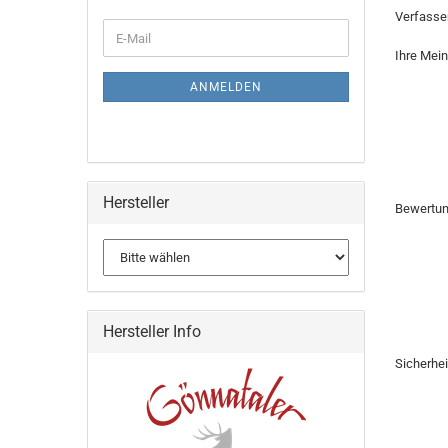
Verfasser
WEITER
E-
ZUR
Mail
Ihre Mei
NEWSLETTER-
ANMELDUNG
ANMELDEN
Hersteller
Bewertu
Hersteller Info
Sicherhe