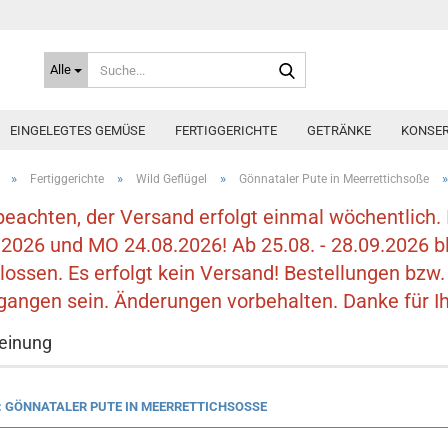
Suche...
Alle
EINGELEGTES GEMÜSE
FERTIGGERICHTE
GETRÄNKE
KONSER
»
»
»
Fertiggerichte
Wild Geflügel
Gönnataler Pute in Meerrettichsoße
 beachten, der Versand erfolgt einmal wöchentlich. 
.2026 und MO 24.08.2026! Ab 25.08. - 28.09.2026 bl
lossen. Es erfolgt kein Versand! Bestellungen bz
gangen sein. Änderungen vorbehalten. Danke für Ih
einung
: GÖNNATALER PUTE IN MEERRETTICHSOSSE